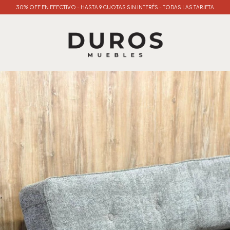
30% OFF EN EFECTIVO - HASTA 9 CUOTAS SIN INTERÉS - TODAS LAS TARJETA