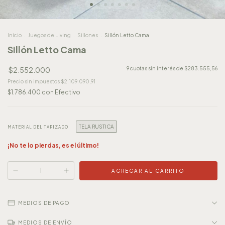
Inicio
.
Juegos de Living
.
Sillones
.
Sillón Letto Cama
Sillón Letto Cama
$2.552.000
9
cuotas sin interés de
$283.555,56
Precio sin impuestos
$2.109.090,91
$1.786.400
con
Efectivo
TELA RUSTICA
MATERIAL DEL TAPIZADO
¡No te lo pierdas, es el último!
MEDIOS DE PAGO
MEDIOS DE ENVÍO