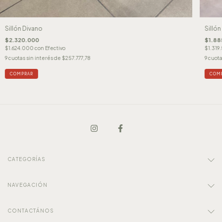
Sillón
Sillón Divano
$1.88
$2.320.000
$1.319
$1.624.000
con
Efectivo
9
cuota
9
cuotas sin interés de
$257.777,78
COM
COMPRAR
CATEGORÍAS
NAVEGACIÓN
CONTACTÁNOS