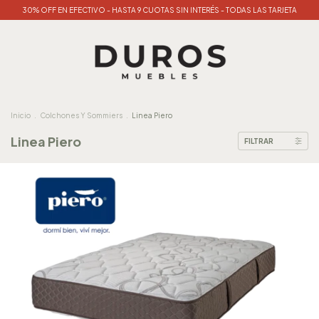
30% OFF EN EFECTIVO - HASTA 9 CUOTAS SIN INTERÉS - TODAS LAS TARJETA
Inicio
.
Colchones Y Sommiers
.
Linea Piero
Linea Piero
FILTRAR