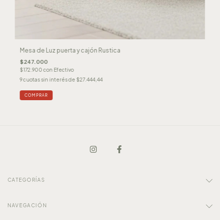
Mesa de Luz puerta y cajón Rustica
$247.000
$172.900
con
Efectivo
9
cuotas sin interés de
$27.444,44
COMPRAR
CATEGORÍAS
NAVEGACIÓN