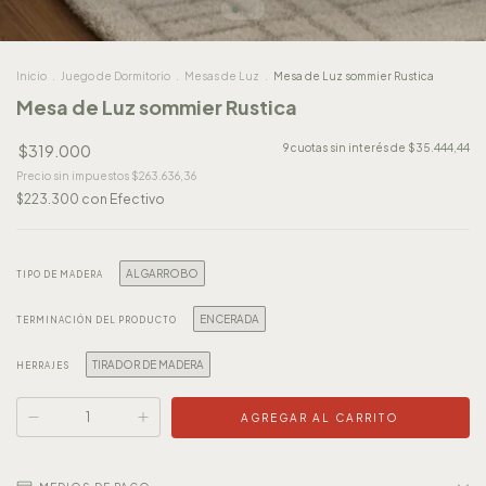
Inicio
.
Juego de Dormitorio
.
Mesas de Luz
.
Mesa de Luz sommier Rustica
Mesa de Luz sommier Rustica
$319.000
9
cuotas sin interés de
$35.444,44
Precio sin impuestos
$263.636,36
$223.300
con
Efectivo
ALGARROBO
TIPO DE MADERA
ENCERADA
TERMINACIÓN DEL PRODUCTO
TIRADOR DE MADERA
HERRAJES