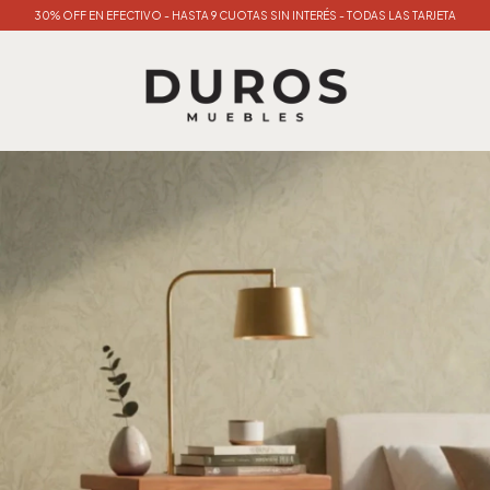
30% OFF EN EFECTIVO - HASTA 9 CUOTAS SIN INTERÉS - TODAS LAS TARJETA