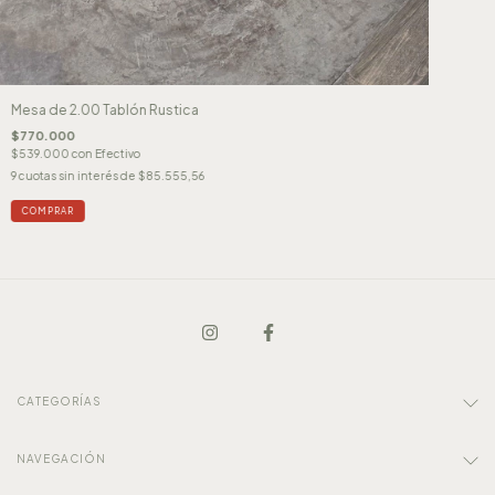
Mesa de 2.00 Tablón Rustica
$770.000
$539.000
con
Efectivo
9
cuotas sin interés de
$85.555,56
COMPRAR
CATEGORÍAS
NAVEGACIÓN