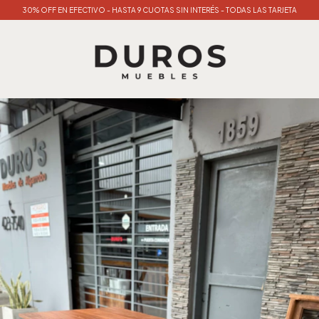
30% OFF EN EFECTIVO - HASTA 9 CUOTAS SIN INTERÉS - TODAS LAS TARJETA